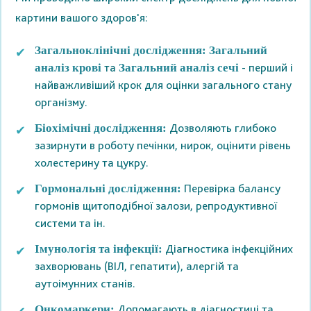
картини вашого здоров'я:
Загальноклінічні дослідження:
Загальний
та
- перший і
аналіз крові
Загальний аналіз сечі
найважливіший крок для оцінки загального стану
організму.
Дозволяють глибоко
Біохімічні дослідження:
зазирнути в роботу печінки, нирок, оцінити рівень
холестерину та цукру.
Перевірка балансу
Гормональні дослідження:
гормонів щитоподібної залози, репродуктивної
системи та ін.
Діагностика інфекційних
Імунологія та інфекції:
захворювань (ВІЛ, гепатити), алергій та
аутоімунних станів.
Допомагають в діагностиці та
Онкомаркери: