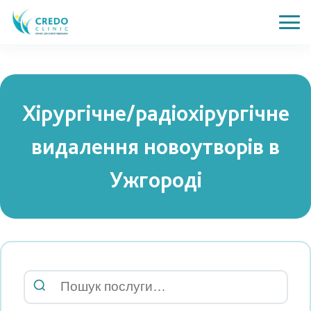
Хірургічне/радіохірургічне
видалення новоутворів в
Ужгороді