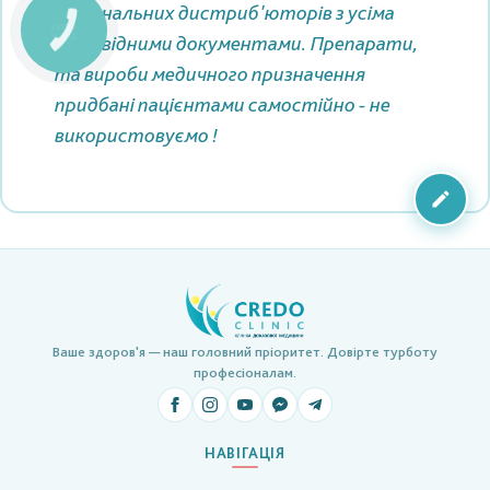
національних дистриб'юторів з усіма
КНОПКА
відповідними документами. Препарати,
ЗВ'ЯЗКУ
та вироби медичного призначення
придбані пацієнтами самостійно - не
використовуємо !
Ваше здоров'я — наш головний пріоритет. Довірте турботу
професіоналам.
НАВІГАЦІЯ