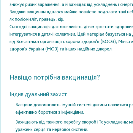
знижує ризик зараження, а й захищає від ускладнень і смерте
Завдяки вакцинам вдалося майже повністю подолати такі неб
як поліомієліт, правець, кір.
Сьогодні вакцинація дає можливість дітям зростати здорови
інтегруватися в дитячі колективи. Цей матеріал базується на
від Всесвітньої організації охорони здоров’я (ВООЗ), Мініст
здоров’я України (МОЗ) та інших надійних джерел.
Навіщо потрібна вакцинація?
Індивідуальний захист
Вакцини допомагають імунній системі дитини навчитися ро
ефективно боротися з інфекціями.
Захищають від тяжкого перебігу хвороб і їх ускладнень: мен
уражень серця та нервової системи.