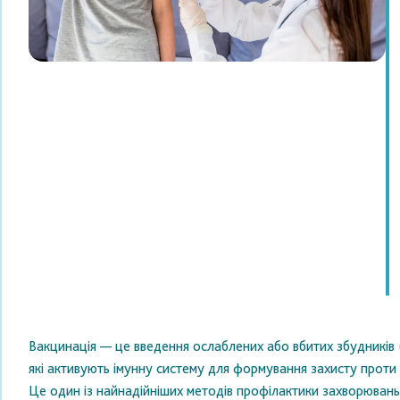
Вакцинація — це введення ослаблених або вбитих збудників (
які активують імунну систему для формування захисту проти 
Це один із найнадійніших методів профілактики захворювань