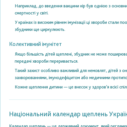
Наприклад, до введення вакцини кір був однією з основни
смертності у світі.
У країнах із високим рівнем імунізації ці хвороби стали п
збудники ще циркулюють.
Колективний імунітет
Якщо більшість дітей щеплені, збудник не може поширюв
передачі хвороби переривається.
Такий захист особливо важливий для немовлят, дітей з о
захворюваннями, імунодефіцитом або медичними протипо
Кожне щеплення дитини — це внесок у здоров’я всієї спіл
Національний календар щеплень Украї
Календар щеплень — це державний документ, який регламент