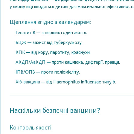
у якому віці вводяться дитині для максимальної ефективності
Щеплення згідно з календарем:
Гепатит B
— з перших годин життя.
БЦЖ
— захист від туберкульозу.
КПК
— від кору, паротиту, краснухи.
АКДП/АаКДП
— проти кашлюка, дифтерії, правця.
ІПВ/ОПВ
— проти поліомієліту.
Хіб-вакцина
— від Haemophilus influenzae типу b.
Наскільки безпечні вакцини?
Контроль якості