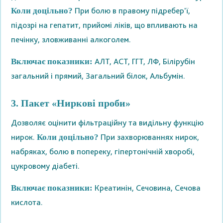
При болю в правому підребер'ї,
Коли доцільно?
підозрі на гепатит, прийомі ліків, що впливають на
печінку, зловживанні алкоголем.
АЛТ, АСТ, ГГТ, ЛФ, Білірубін
Включає показники:
загальний і прямий, Загальний білок, Альбумін.
3. Пакет «Ниркові проби»
Дозволяє оцінити фільтраційну та видільну функцію
нирок.
При захворюваннях нирок,
Коли доцільно?
набряках, болю в попереку, гіпертонічній хворобі,
цукровому діабеті.
Креатинін, Сечовина, Сечова
Включає показники:
кислота.