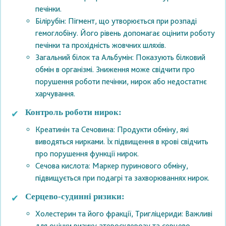
печінки.
Білірубін: Пігмент, що утворюється при розпаді
гемоглобіну. Його рівень допомагає оцінити роботу
печінки та прохідність жовчних шляхів.
Загальний білок та Альбумін: Показують білковий
обмін в організмі. Зниження може свідчити про
порушення роботи печінки, нирок або недостатнє
харчування.
Контроль роботи нирок:
Креатинін та Сечовина: Продукти обміну, які
виводяться нирками. Їх підвищення в крові свідчить
про порушення функції нирок.
Сечова кислота: Маркер пуринового обміну,
підвищується при подагрі та захворюваннях нирок.
Серцево-судинні ризики:
Холестерин та його фракції, Тригліцериди: Важливі
для оцінки ризику атеросклерозу та серцево-