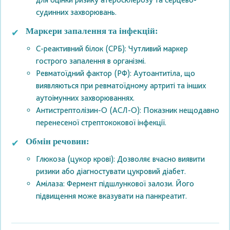
судинних захворювань.
Маркери запалення та інфекцій:
С-реактивний білок (СРБ): Чутливий маркер
гострого запалення в організмі.
Ревматоїдний фактор (РФ): Аутоантитіла, що
виявляються при ревматоїдному артриті та інших
аутоімунних захворюваннях.
Антистрептолізин-О (АСЛ-О): Показник нещодавно
перенесеної стрептококової інфекції.
Обмін речовин:
Глюкоза (цукор крові): Дозволяє вчасно виявити
ризики або діагностувати цукровий діабет.
Амілаза: Фермент підшлункової залози. Його
підвищення може вказувати на панкреатит.