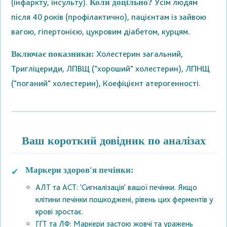
(інфаркту, інсульту).
Усім людям
Коли доцільно?
після 40 років (профілактично), пацієнтам із зайвою
вагою, гіпертонією, цукровим діабетом, курцям.
Холестерин загальний,
Включає показники:
Тригліцериди, ЛПВЩ ("хороший" холестерин), ЛПНЩ
("поганий" холестерин), Коефіцієнт атерогенності.
Ваш короткий довідник по аналізах
Маркери здоров'я печінки:
АЛТ та АСТ: 'Сигналізація' вашої печінки. Якщо
клітини печінки пошкоджені, рівень цих ферментів у
крові зростає.
ГГТ та ЛФ: Маркери застою жовчі та уражень