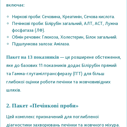
включає:
Ниркові проби: Сечовина, Креатинін, Сечова кислота.
Печінкові проби: Білірубін загальний, АЛТ, АСТ, Лужна
фосфатаза (ЛФ).
Обмін речовин: Глюкоза, Холестерин, Білок загальний.
Підшлункова залоза: Амілаза.
— це розширене обстеження,
Пакет на 13 показників
яке до базових 11 показників додає Білірубін прямий
та Гамма-глутамілтрансферазу (ГГТ) для більш
глибокої оцінки роботи печінки та жовчовивідних
шляхів.
2. Пакет «Печінкові проби»
Цей комплекс призначений для поглибленої
діагностики захворювань печінки та жовчного міхура.