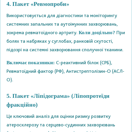
4. Пакет «Ревмопроби»
Використовується для діагностики та моніторингу
системних запальних та аутоімунних захворювань,
зокрема ревматоїдного артриту.
При
Коли доцільно?
болях та набряках у суглобах, ранковій скутості,
підозрі на системні захворювання сполучної тканини.
С-реактивний білок (СРБ),
Включає показники:
Ревматоїдний фактор (РФ), Антистрептолізин-О (АСЛ-
О).
5. Пакет «Ліпідограма» (Ліпопротеїди
фракційно)
Це ключовий аналіз для оцінки ризику розвитку
атеросклерозу та серцево-судинних захворювань