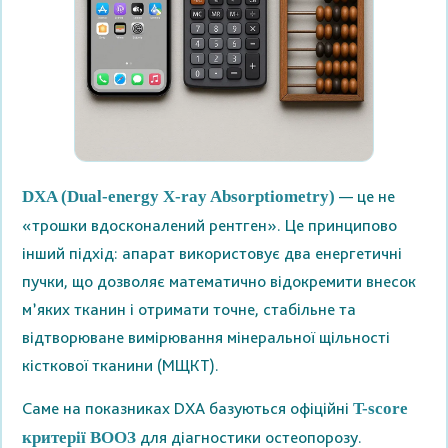
— це не
DXA (Dual-energy X-ray Absorptiometry)
«трошки вдосконалений рентген». Це принципово
інший підхід: апарат використовує два енергетичні
пучки, що дозволяє математично відокремити внесок
м’яких тканин і отримати точне, стабільне та
відтворюване вимірювання мінеральної щільності
кісткової тканини (МЩКТ).
Саме на показниках DXA базуються офіційні
T-score
для діагностики остеопорозу.
критерії ВООЗ