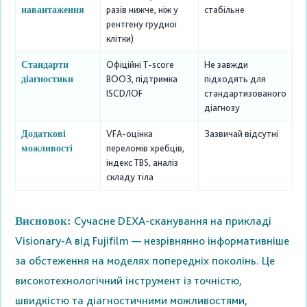
разів нижче, ніж у
стабільне
навантаження
рентгену грудної
клітки)
Офіційні T-score
Не завжди
Стандарти
ВООЗ, підтримка
підходять для
діагностики
ISCD/IOF
стандартизованого
діагнозу
VFA-оцінка
Зазвичай відсутні
Додаткові
переломів хребців,
можливості
індекс TBS, аналіз
складу тіла
Сучасне DEXA-сканування на прикладі
Висновок:
Visionary‑A від Fujifilm — незрівнянно інформативніше
за обстеження на моделях попередніх поколінь. Це
високотехнологічний інструмент із точністю,
швидкістю та діагностичними можливостями,