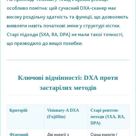
особливо помітна: цей сучасний DXA-сканер має
високу роздільну здатність та функції, що дозволяють
виявляти навіть початкові зміни у структурі кістки.
Старі підходи (SXA, RA, DPA) не мали такої точності,
що призводило до вищої похибки.
Ключові відмінності: DXA проти
застарілих методів
Критерій
Visionary‑A DXA
Старі рентген-
(Fujifilm)
методи (SXA, RA,
DPA)
Дві енергії з
Одна енергія /
Фізичний