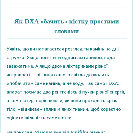
Як DXA «бачить» кістку простими
словами
Уявіть, що ви намагаєтеся розгледіти камінь на дні
струмка. Якщо посвітити одним ліхтариком, вода
заважатиме. А якщо двома ліхтариками різної
яскравості — різниця їхнього світла дозволить
«побачити» саме камінь, а не воду. Так само і DXA:
апарат посилає два рентгенівські пучки різної енергії,
а комп’ютер, порівнюючи, як вони проходять крізь
тіло, «віднімає» вплив м’яких тканин, щоб коректно
оцінити щільність саме кістки.
На прикладі
різниця
Visionary‑A від Fujifilm