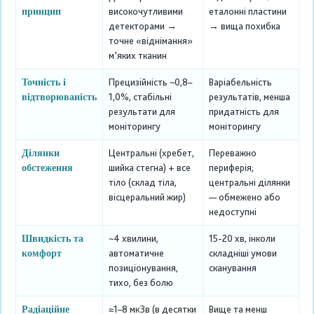
високочутливими
еталонні пластини
принцип
детекторами →
→ вища похибка
точне «віднімання»
м’яких тканин
Прецизійність ~0,8–
Варіабельність
Точність і
1,0%, стабільні
результатів, менша
відтворюваність
результати для
придатність для
моніторингу
моніторингу
Центральні (хребет,
Переважно
Ділянки
шийка стегна) + все
периферія;
обстеження
тіло (склад тіла,
центральні ділянки
вісцеральний жир)
— обмежено або
недоступні
~4 хвилини,
15-20 хв, інколи
Швидкість та
автоматичне
складніші умови
комфорт
позиціонування,
сканування
тихо, без болю
≈1–8 мкЗв (в десятки
Вище та менш
Радіаційне