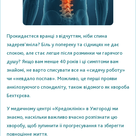
Прокидаєтеся вранці з відчуттям, ніби спина
задерев'яніла? Біль у попереку та сідницях не дає
спокою, але стає легше після розминки чи гарячого
душу? Якщо вам менше 40 років і ці симптоми вам
знайомі, не варто списувати все на «сидячу роботу»
чи «невдало поспав». Можливо, це перші прояви
анкілозуючого спондиліту, також відомого як хвороба
Бехтєрєва.
У медичному центрі «Кредоклінік» в Ужгороді ми
знаємо, наскільки важливо вчасно розпізнати цю
хворобу, щоб зупинити її прогресування та зберегти
повноцінне життя.