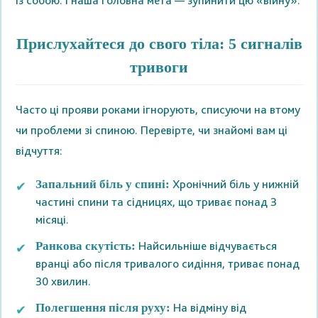
із собою. І наша головна мета — зупинити цю «війну».
Прислухайтеся до свого тіла: 5 сигналів
тривоги
Часто ці прояви роками ігнорують, списуючи на втому
чи проблеми зі спиною. Перевірте, чи знайомі вам ці
відчуття:
Хронічний біль у нижній
Запальний біль у спині:
частині спини та сідницях, що триває понад 3
місяці.
Найсильніше відчувається
Ранкова скутість:
вранці або після тривалого сидіння, триває понад
30 хвилин.
На відміну від
Полегшення після руху: