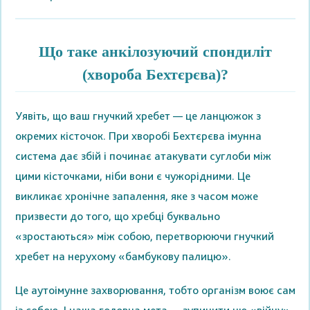
Що таке анкілозуючий спондиліт
(хвороба Бехтєрєва)?
Уявіть, що ваш гнучкий хребет — це ланцюжок з
окремих кісточок. При хворобі Бехтєрєва імунна
система дає збій і починає атакувати суглоби між
цими кісточками, ніби вони є чужорідними. Це
викликає хронічне запалення, яке з часом може
призвести до того, що хребці буквально
«зростаються» між собою, перетворюючи гнучкий
хребет на нерухому «бамбукову палицю».
Це аутоімунне захворювання, тобто організм воює сам