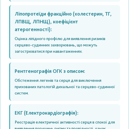
Ліпопротеїди фракційно (холестерин, ТГ,
ЛПВЩ, ЛПНЩ), коефіцієнт
атерогенності):
Оцінка ліпідного профілю для виявлення ризиків
серцево-судинних захворювань, що можуть
загострюватися при навантаженнях.
Рентгенографія ОГК з описом:
Обстеження легенів та серця для виключення
прихованих патологій дихальної та серцево-судинної
систем.
ЕКГ (Електрокардіографія):
Реєстрація електричної активності серця в спокої для
виявлення порушень ритму та провідності, ознак