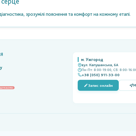
 серце
діагностика, зрозумілі пояснення та комфорт на кожному етапі.
ІЯ
м. Ужгород
вул. Капушанська, 6А
ку
Пн-Пт: 8:00-19:00, Сб: 8:00-16:0
+38 (050) 911-33-00
Запис онлайн
М
ШУКАЄМО