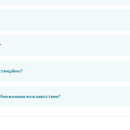
?
станційно?
з обмеженими можливостями?