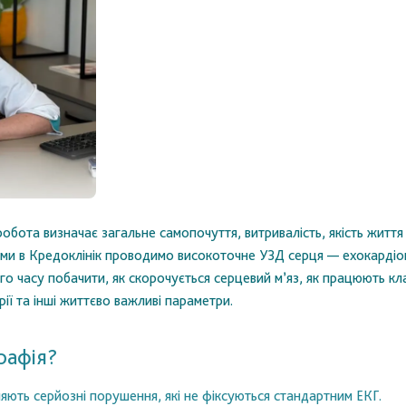
бота визначає загальне самопочуття, витривалість, якість життя і
, ми в Кредоклінік проводимо високоточне УЗД серця — ехокардіо
о часу побачити, як скорочується серцевий м’яз, як працюють кла
рії та інші життєво важливі параметри.
рафія?
ляють серйозні порушення, які не фіксуються стандартним ЕКГ.