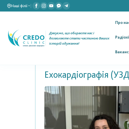
Наші філії
|
Про на
Дякуємо, що обираєте нас і
Радіох
дозволяєте стати частиною Ваших
історій одужання!
Ваканс
Ехокардіографія (УЗД