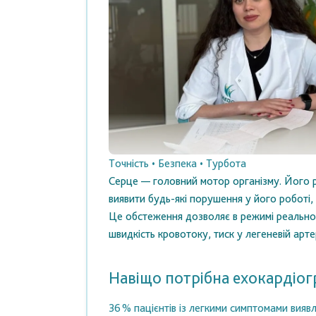
Точність • Безпека • Турбота
Серце — головний мотор організму. Його ро
виявити будь-які порушення у його роботі
Це обстеження дозволяє в режимі реальног
швидкість кровотоку, тиск у легеневій арте
Навіщо потрібна ехокардіог
36 % пацієнтів із легкими симптомами вияв