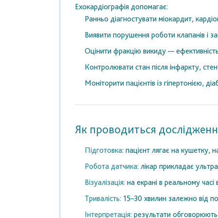
Ехокардіографія допомагає:
Ранньо діагностувати міокардит, кардіом
Виявити порушення роботи клапанів і за
Оцінити фракцію викиду — ефективність
Контролювати стан після інфаркту, стент
Моніторити пацієнтів із гіпертонією, д
Як проводиться дослідженн
Підготовка:
пацієнт лягає на кушетку, н
Робота датчика:
лікар прикладає ультра
Візуалізація:
на екрані в реальному часі 
Тривалість:
15–30 хвилин залежно від по
Інтерпретація:
результати обговорюютьс