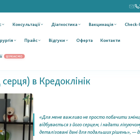
|
с
Консультації
Діагностика
Вакцинація
Check-
ірургія
Прайс
Відгуки
Оферта
Контакти
ії
ШУКАЄМО
 серця) в Кредоклінік
«Для мене важливо не просто побачити зміни,
відбувається з його серцем, і надати лікуючо
деталізовані дані для подальших рішень», — 