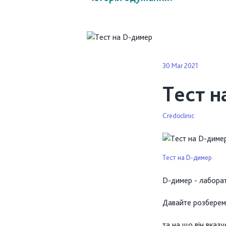
30 Mar 2021
Тест н
Credoclinic
Тест на D-димер
D-димер - лаборат
Давайте розберемо
та на що він вказу