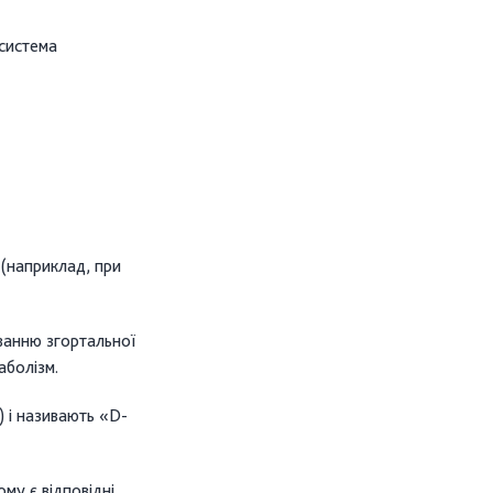
(система
 (наприклад, при
уванню згортальної
аболізм.
) і називають «D-
му є відповідні