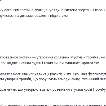
му організмі постійно функціонує єдина система згортання крові 
діляється на дві взаємозалежні підсистеми:
ортальної системи — утворення кров’яних згустків – тромбів , які
 пошкоджені стінки судин і таким чином зупиняють кровотечу.
истема крові підтримує кров у рідкому стані, протидіє функціон
чи утворені тромби, що порушують гемодинаміку і тканинний мет
 фрагменти, що утворюються при розчиненні згустка крові (тромбу
мбоутворення з подальшим їх розчиненням вважається нормою, то