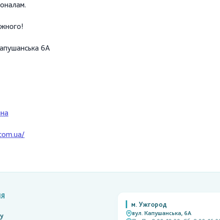
іоналам.
ожного!
Капушанська 6А
ина
.com.ua/
ІЯ
м. Ужгород
вул. Капушанська, 6А
ку