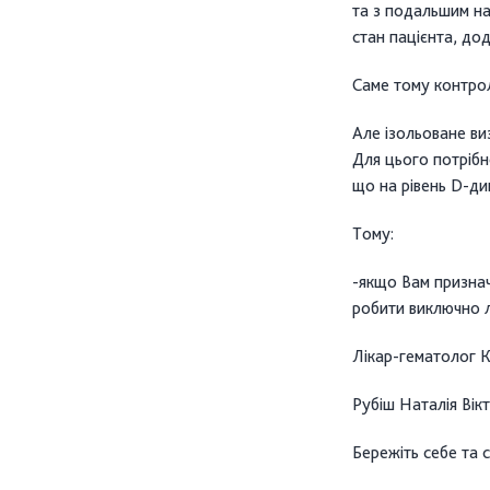
та з подальшим на
стан пацієнта, до
Саме тому контрол
Але ізольоване ви
Для цього потрібно
що на рівень D-ди
Тому:
-якщо Вам признач
робити виключно л
Лікар-гематолог К
Рубіш Наталія Вікт
Бережіть себе та с