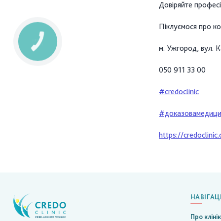
Довіряйте профес
Піклуємося про к
м. Ужгород, вул. 
050 911 33 00
#credoclinic
#доказовамедиц
https://credoclinic
НАВІГАЦ
Про кліні