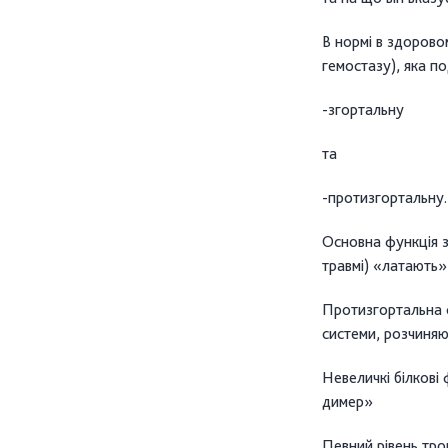
В нормі в здорово
гемостазу), яка по
-згортальну
та
-протизгортальну.
Основна функція зг
травмі) «латають»
Протизгортальна с
системи, розчиняю
Невеличкі білкові
димер»
Певний рівень тро