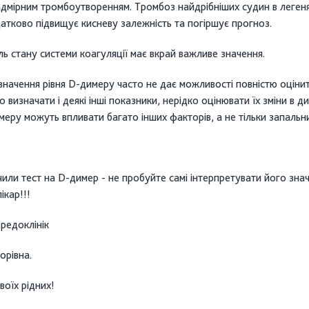
дмірним тромбоутворенням. Тромбоз найдрібніших судин в леген
датково підвищує кисневу залежність та погіршує прогноз.
ь стану системи коагуляції має вкрай важливе значення.
значення рівня D-димеру часто не дає можливості повністю оцінит
 визначати і деякі інші показники, нерідко оцінювати їх зміни в ди
меру можуть впливати багато інших факторів, а не тільки запальн
или тест на D-димер - не пробуйте самі інтерпретувати його зна
ікар!!!
редоклінік
орівна.
воїх рідних!