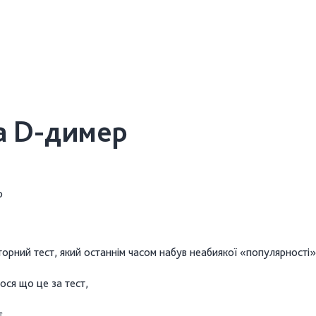
а D-димер
орний тест, який останнім часом набув неабиякої «популярності»
ся що це за тест,
є.