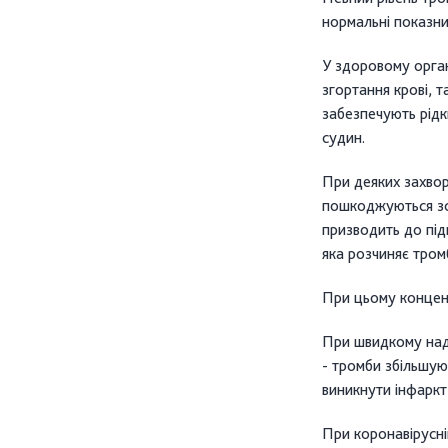
нормальні показн
У здоровому орган
згортання крові, 
забезпечують рідк
судин.
При деяких захво
пошкоджуються зсе
призводить до під
яка розчиняє тром
При цьому концен
При швидкому над
- тромби збільшую
виникнути інфаркт
При коронавірусні