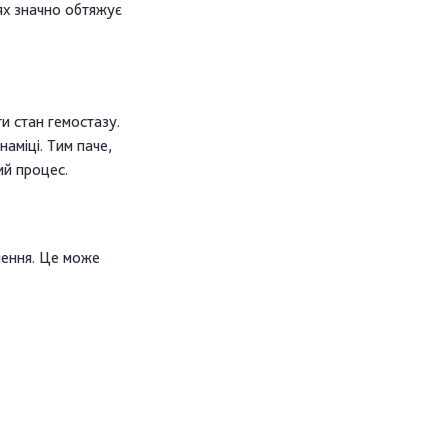
ях значно обтяжує
и стан гемостазу.
наміці. Тим паче,
ий процес.
чення. Це може