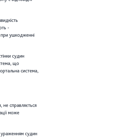
видкість
ють -
у при ушкодженні
тінки судин
стема, що
гортальна система,
 не справляється
ації може
з ураженням судин