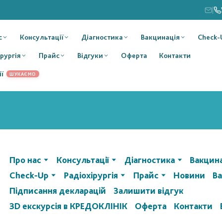
|
с
Консультації
Діагностика
Вакцинація
Check-
ірургія
Прайс
Відгуки
Оферта
Контакти
ії
ШУКАЄМО
Про нас
Консультації
Діагностика
Вакцин
Check-Up
Радіохірургія
Прайс
Новини
Ва
Підписання декларацій
Залишити відгук
3D екскурсія в КРЕДОКЛІНІК
Оферта
Контакти