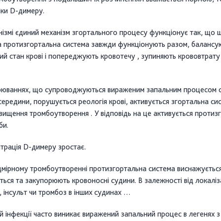
ики D-димеру.
ізмі єдиний механізм згортального процесу функціонує так, що ш
та протизгортальна система завжди функціонують разом, балансу
ий стан крові і попереджують кровотечу , зупиняють крововтрат
рюваннях, що супроводжуються вираженим запальним процесом с
редини, порушується реологія крові, активується згортальна си
вищення тромбоутворення . У відповідь на це активується протиз
би.
трація D-димеру зростає.
мірному тромбоутворенні протизгортальна система виснажується,
ться та закупорюють кровоносні судини. В залежності від локаліз
, інсульт чи тромбоз в інших судинах …
й інфекції часто виникає виражений запальний процес в легенях 