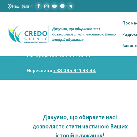
Наші філії
|
Про на
Дякуємо, що обираєте нас і
Радіох
дозволяєте стати частиною Ваших
історій одужання!
Ваканс
Ужгород
+38 050 911 33 00
Нересниця
+38 095 911 33 44
Дякуємо, що обираєте нас і
дозволяєте стати частиною Ваших
історій одужання!