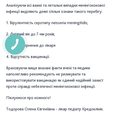
Аналізуючи всі важкі та летальні випадки менінгококової
інфекції виділяють деякі спільні ознаки такого перебігу:
1. Вірулентність серотипу neisseria meningitidis;
2. Дитячий вік до 7-ми років;
3. Пізнє звернення до лікаря
4. Відсутність вакцинації.
Враховуючи вище вказані факти вчені та медики
наполегливо рекомендують не ризикувати та
використовувати вакцинацію як єдиний надійний захист
проти справді небезпечної менінгококової інфекції.
Піклуємося про кожного!
Тодорова Олена Євгеніївна - лікар педіатр Кредоклінік.