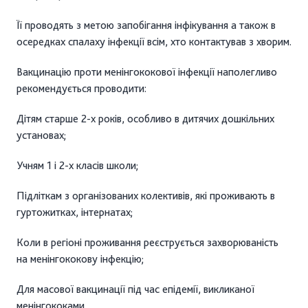
Її проводять з метою запобігання інфікування а також в
осередках спалаху інфекції всім, хто контактував з хворим.
Вакцинацію проти менінгококової інфекції наполегливо
рекомендується проводити:
Дітям старше 2-х років, особливо в дитячих дошкільних
установах;
Учням 1 і 2-х класів школи;
Підліткам з організованих колективів, які проживають в
гуртожитках, інтернатах;
Коли в регіоні проживання реєструється захворюваність
на менінгококову інфекцію;
Для масової вакцинації під час епідемії, викликаної
менінгококами.