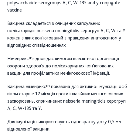
polysaccharide serogroups A, C, W-135 and y conjugate
vaccine
Вакцина складається з очищених капсульних
полісахаридів neisseria meningitidis серогруп A, C, W та Y,
кожен з яких кон’югований з правцевим анатоксином у
відповідних співвідношеннях.
Німенрикс™відповідає вимогам всесвітньої організації
охорони здоров’я до полісахаридних кон’югованих
вакцин для профілактики менінгококової інфекції.
Вакцина німенрикс™ показана для активної імунізації осіб
віком старше 12 місяців проти інвазійних менінгококових
захворювань, спричинених neisseria meningitidis серогруп
A, C, W-135 та Y.
Для імунізації використовують однократну дозу 0,5 мл
відновленої вакцини.