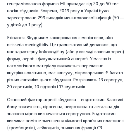
генералізованою формою МІ припадає від 20 до 50 тис.
носіїв збудників. Зокрема, 2019 року в Україні було
зареєстровано 299 випадків менінгококової інфекції (50 —
у дітей до 1 року).
Етіологія. Збудником захворювання є менінгокок, або
neisseria meningitidis. Це грамнегативний диплокок, що
має характерну бобоподібну (або у вигляді кавових зерен)
форму, аероб і факультативний анаероб. У мазках із
патологічного матеріалу виявляється переважно
внутрішньоклітинно, має капсулу, мікроворсинки. Є багато
різних «штамів» цього збудника. Розрізняють 13 серогруп,
20 серотипів, 10 підтипів і 13 імунотипів.
Основний фактор агресії збудника − ендотоксин. Властиві
йому токсичність, пірогенна, некротична та летальна дія
значною мірою визначаються серогрупою. Ендотоксин
викликає помітне зменшення кількості кров’яних пластинок
(тромбоцитів), лейкоцитів, зниження фракції С3