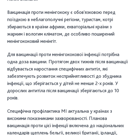
Вакцинація проти менінгококу є обов'язковою перед
поїздкою в неблагополучні регіони, туристам, котрі
збираються в країни африки, екваторіальні країни з
жарким і вологим кліматом, де особливо поширений
менінгококовий менінгіт.
Для вакцинації проти менінгококової інфекції потрібна
одна доза вакцини. Протягом двох тижнів після вакцинації
відбувається наростання специфічних антитіл, які
забезпечують розвиток несприйнятливості до збудника
інфекції, що зберігається у дітей не менше 2-х років. У
дорослих антитіла після вакцинації зберігаються до 10
років.
Специфічна профілактика МІ актуальна у країнах з
високими показниками захворюваності. Планова
вакцинація проти цієї інфекції включена до національних
календарів щеплень бельгії, великої британії, ірландії,