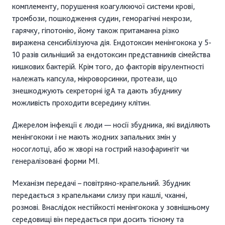
комплементу, порушення коагулюючої системи крові,
тромбози, пошкодження судин, геморагічні некрози,
гарячку, гіпотонію, йому також притаманна різко
виражена сенсибілізуюча дія. Ендотоксин менінгокока у 5-
10 разів сильніший за ендотоксин представників сімейства
кишкових бактерій. Крім того, до факторів вірулентності
належать капсула, мікроворсинки, протеази, що
знешкоджують секреторні igА та дають збуднику
можливість проходити всередину клітин.
Джерелом інфекції є люди — носії збудника, які виділяють
менінгококи і не мають жодних запальних змін у
носоглотці, або ж хворі на гострий назофарингіт чи
генералізовані форми МІ.
Механізм передачі – повітряно-крапельний. Збудник
передається з крапельками слизу при кашлі, чханні,
розмові. Внаслідок нестійкості менінгокока у зовнішньому
середовищі він передається при досить тісному та