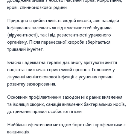
досліджень змивів з носової частини горла, мокротиння,
крові, спинномозкової рідини.
Природна сприйнятливість людей висока, але наслідки
інфікування залежать як від властивостей збудника
(вірулентності), так і від резистентності ураженого
організму. Після перенесеної хвороби зберігається
тривалий імунітет.
Вчасна і адекватна терапія дає змогу врятувати життя
пацієнта і визначає сприятливий прогноз. Головним у
лікуванні менінгококової інфекції є усунення причин
розвитку захворювання.
Основним профілактичним заходом мі є раннє виявлення
та ізоляція хворих, санація виявлених бактеріальних носіїв,
дотримання правил особистої гігієни.
Найбільш ефективним методом боротьби і профілактики є
вакцинація.