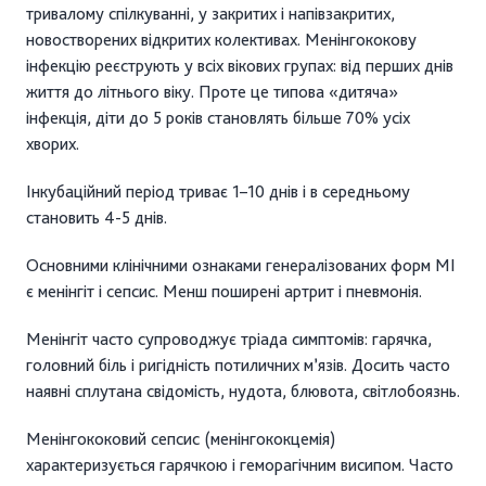
тривалому спілкуванні, у закритих і напівзакритих,
новостворених відкритих колективах. Менінгококову
інфекцію реєструють у всіх вікових групах: від перших днів
життя до літнього віку. Проте це типова «дитяча»
інфекція, діти до 5 років становлять більше 70% усіх
хворих.
Інкубаційний період триває 1–10 днів і в середньому
становить 4-5 днів.
Основними клінічними ознаками генералізованих форм МІ
є менінгіт і сепсис. Менш поширені артрит і пневмонія.
Менінгіт часто супроводжує тріада симптомів: гарячка,
головний біль і ригідність потиличних м’язів. Досить часто
наявні сплутана свідомість, нудота, блювота, світлобоязнь.
Менінгококовий сепсис (менінгококцемія)
характеризується гарячкою і геморагічним висипом. Часто