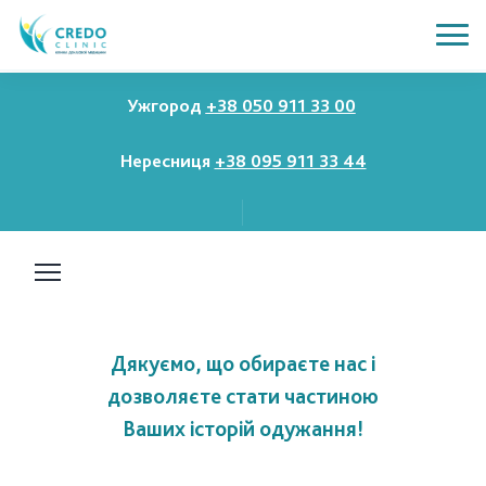
Ужгород
+38 050 911 33 00
Дякуємо, що обираєте нас і
Нересниця
+38 095 911 33 44
дозволяєте стати частиною
Ваших історій одужання!
Про нас
Консультації
Діагностика
Дякуємо, що обираєте нас і
дозволяєте стати частиною
Вакцинація
Ваших історій одужання!
Check-Up