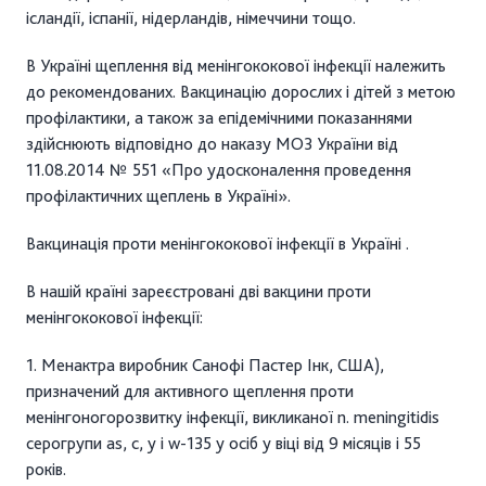
ісландії, іспанії, нідерландів, німеччини тощо.
В Україні щеплення від менінгококової інфекції належить
до рекомендованих. Вакцинацію дорослих і дітей з метою
профілактики, а також за епідемічними показаннями
здійснюють відповідно до наказу МОЗ України від
11.08.2014 № 551 «Про удосконалення проведення
профілактичних щеплень в Україні».
Вакцинація проти менінгококової інфекції в Україні .
В нашій країні зареєстровані дві вакцини проти
менінгококової інфекції:
1. Менактра виробник Санофі Пастер Інк, США),
призначений для активного щеплення проти
менінгоногорозвитку інфекції, викликаної n. meningitidis
серогрупи as, c, y і w-135 у осіб у віці від 9 місяців і 55
років.