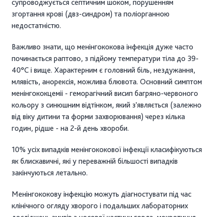
супроводжується септичним шоком, порушенням
згортання крові (двз-синдром) та поліорганною
недостатністю.
Важливо знати, що менінгококова інфекція дуже часто
починається раптово, з підйому температури тіла до 39-
40°С і вище. Характерним є головний біль, нездужання,
млявість, анорексія, можлива блювота. Основний симптом
менінгококцеміі - геморагічний висип багряно-червоного
кольору з синюшним відтінком, який з'являється (залежно
від віку дитини та форми захворювання) через кілька
годин, рідше - на 2-й день хвороби.
10% усіх випадків менінгококової інфекції класифікуються
як блискавичні, які у переважній більшості випадків
закінчуються летально.
Менінгококову інфекцію можуть діагностувати під час
клінічного огляду хворого і подальших лабораторних