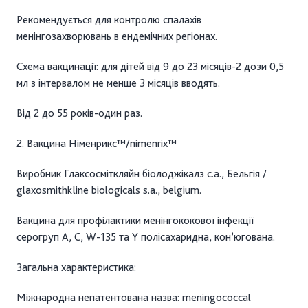
Рекомендується для контролю спалахів
менінгозахворювань в ендемічних регіонах.
Схема вакцинації: для дітей від 9 до 23 місяців-2 дози 0,5
мл з інтервалом не менше 3 місяців вводять.
Від 2 до 55 років-один раз.
2. Вакцина Німенрикс™/nimenrix™
Виробник Глаксосміткляйн біолоджікалз с.а., Бельгія /
glaxosmithkline biologicals s.a., belgium.
Вакцина для профілактики менінгококової інфекції
серогруп A, C, W-135 та Y полісахаридна, кон’югована.
Загальна характеристика:
Міжнародна непатентована назва: meningococcal