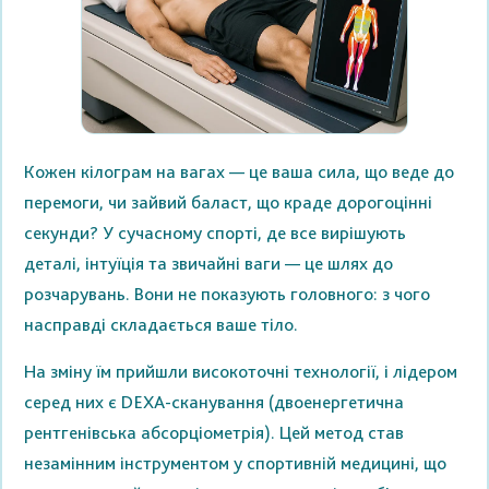
Кожен кілограм на вагах — це ваша сила, що веде до
перемоги, чи зайвий баласт, що краде дорогоцінні
секунди? У сучасному спорті, де все вирішують
деталі, інтуїція та звичайні ваги — це шлях до
розчарувань. Вони не показують головного: з чого
насправді складається ваше тіло.
На зміну їм прийшли високоточні технології, і лідером
серед них є DEXA-сканування (двоенергетична
рентгенівська абсорціометрія). Цей метод став
незамінним інструментом у спортивній медицині, що