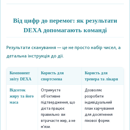
Від цифр до перемог: як результати
DEXA допомагають команді
Результати сканування — це не просто набір чисел, а
детальна інструкція до дії.
Компонент
Користь для
Користь для
звіту DEXA
спортсмена
тренера та лікаря
Отримуєте
Дозволяє
Відсоток
об'єктивне
розробити
жиру та його
підтвердження, що
індивідуальний
маса
дієта працює
план харчування
правильно: ви
для досягнення
втрачаєте жир, а не
пікової форми.
м'язи.