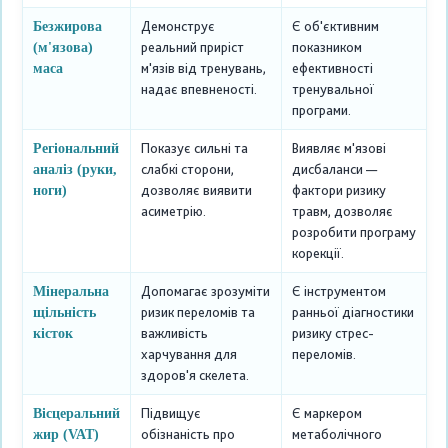
Демонструє
Є об'єктивним
Безжирова
реальний приріст
показником
(м'язова)
м'язів від тренувань,
ефективності
маса
надає впевненості.
тренувальної
програми.
Показує сильні та
Виявляє м'язові
Регіональний
слабкі сторони,
дисбаланси —
аналіз (руки,
дозволяє виявити
фактори ризику
ноги)
асиметрію.
травм, дозволяє
розробити програму
корекції.
Допомагає зрозуміти
Є інструментом
Мінеральна
ризик переломів та
ранньої діагностики
щільність
важливість
ризику стрес-
кісток
харчування для
переломів.
здоров'я скелета.
Підвищує
Є маркером
Вісцеральний
обізнаність про
метаболічного
жир (VAT)