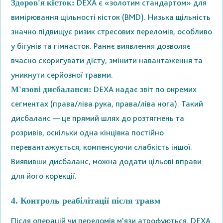
DEXA є «золотим стандартом» для
Здоров'я кісток:
вимірювання щільності кісток (BMD). Низька щільність
значно підвищує ризик стресових переломів, особливо
у бігунів та гімнасток. Раннє виявлення дозволяє
вчасно скоригувати дієту, змінити навантаження та
уникнути серйозної травми.
DEXA надає звіт по окремих
М'язові дисбаланси:
сегментах (права/ліва рука, права/ліва нога). Такий
дисбаланс — це прямий шлях до розтягнень та
розривів, оскільки одна кінцівка постійно
перевантажується, компенсуючи слабкість іншої.
Виявивши дисбаланс, можна додати цільові вправи
для його корекції.
4. Контроль реабілітації після травм
Після операцій чи переломів м'язи атрофуються. DEXA