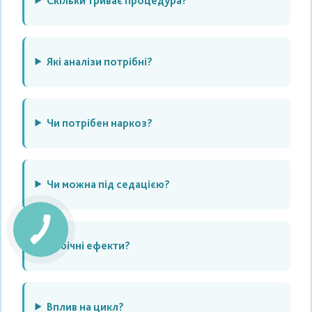
Скільки триває процедура?
Які аналізи потрібні?
Чи потрібен наркоз?
Чи можна під седацією?
Побічні ефекти?
Вплив на цикл?