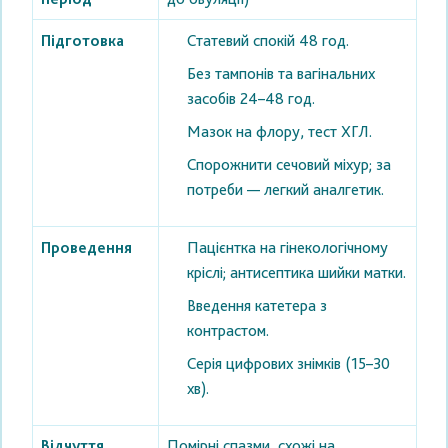
Підготовка
Статевий спокій 48 год.
Без тампонів та вагінальних
засобів 24–48 год.
Мазок на флору, тест ХГЛ.
Спорожнити сечовий міхур; за
потреби — легкий аналгетик.
Проведення
Пацієнтка на гінекологічному
кріслі; антисептика шийки матки.
Введення катетера з
контрастом.
Серія цифрових знімків (15–30
хв).
Відчуття
Помірні спазми, схожі на