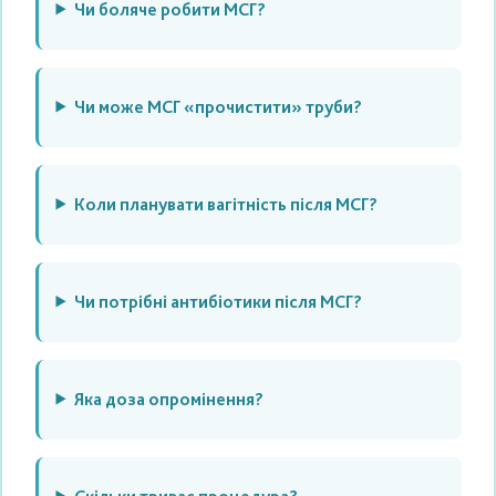
Чи боляче робити МСГ?
Чи може МСГ «прочистити» труби?
Коли планувати вагітність після МСГ?
Чи потрібні антибіотики після МСГ?
Яка доза опромінення?