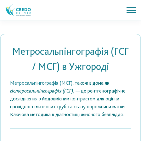
Метросальпінгографія (ГСГ
/ МСГ) в Ужгороді
Метросальпінгографія (МСГ)
, також відома як
гістеросальпінгографія (ГСГ)
, — це рентгенографічне
дослідження з йодовмісним контрастом для оцінки
прохідності маткових труб та стану порожнини матки.
Ключова методика в діагностиці жіночого безпліддя.