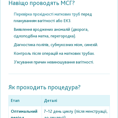
Навіщо проводять МСГ?
Перевірка прохідності маткових труб
перед
плануванням вагітності або ЕКЗ.
Виявлення вроджених аномалій (дворога,
сідлоподібна матка, перегородка).
Діагностика поліпів, субмукозних міом, синехій.
Контроль після операцій на маткових трубах.
З’ясування причин невиношування вагітності.
Як проходить процедура?
Етап
Деталі
Оптимальний
7–12 день циклу (після менструації,
період
до овуляції)