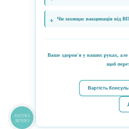
Чи захищає вакцинація від ВП
Ваше здоров'я у ваших руках, але
щоб перет
Вартість Консульт
КНОПКА
ЗВ'ЯЗКУ