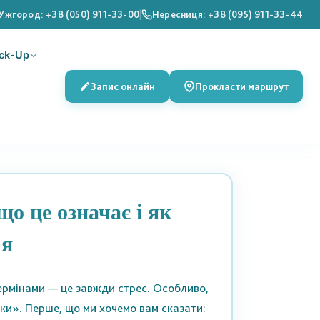
Ужгород: +38 (050) 911-33-00
|
Нересниця: +38 (095) 911-33-44
ck-Up
Запис онлайн
Прокласти маршрут
о це означає і як
'я
ермінами — це завжди стрес. Особливо,
ки». Перше, що ми хочемо вам сказати: