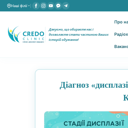
Наші філії
|
Про н
Дякуємо, що обираєте нас і
Радіох
дозволяєте стати частиною Ваших
історій одужання!
Ваканс
Діагноз «дисплаз
К