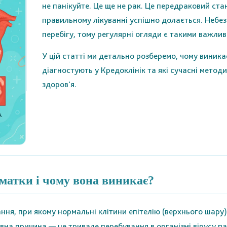
не панікуйте. Це ще не рак. Це передраковий стан
правильному лікуванні успішно долається. Небезп
перебігу, тому регулярні огляди є такими важлив
У цій статті ми детально розберемо, чому виника
діагностують у Кредоклінік та які сучасні метод
здоров'я.
матки і чому вона виникає?
ня, при якому нормальні клітини епітелію (верхнього шару
на причина — це тривале перебування в організмі вірусу п