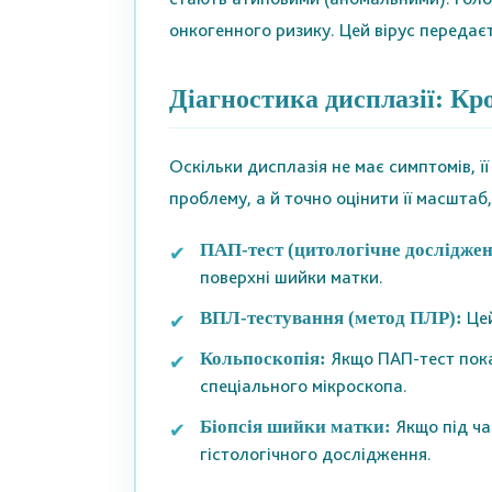
онкогенного ризику. Цей вірус передаєт
Діагностика дисплазії: Кро
Оскільки дисплазія не має симптомів, 
проблему, а й точно оцінити її масшта
ПАП-тест (цитологічне досліджен
поверхні шийки матки.
Цей
ВПЛ-тестування (метод ПЛР):
Якщо ПАП-тест пока
Кольпоскопія:
спеціального мікроскопа.
Якщо під ча
Біопсія шийки матки:
гістологічного дослідження.