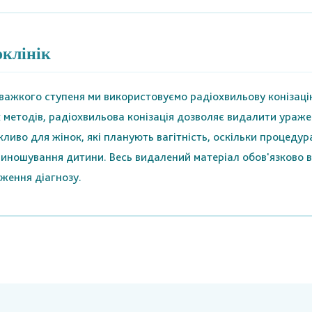
оклінік
 важкого ступеня ми використовуємо радіохвильову конізац
х методів, радіохвильова конізація дозволяє видалити ураже
иво для жінок, які планують вагітність, оскільки процедура
виношування дитини. Весь видалений матеріал обов'язково в
ження діагнозу.