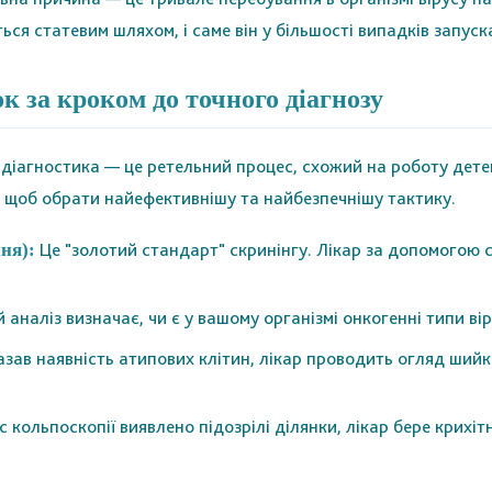
ься статевим шляхом, і саме він у більшості випадків запуск
к за кроком до точного діагнозу
її діагностика — це ретельний процес, схожий на роботу дет
б, щоб обрати найефективнішу та найбезпечнішу тактику.
Це "золотий стандарт" скринінгу. Лікар за допомогою с
ня):
 аналіз визначає, чи є у вашому організмі онкогенні типи в
зав наявність атипових клітин, лікар проводить огляд ший
с кольпоскопії виявлено підозрілі ділянки, лікар бере крих