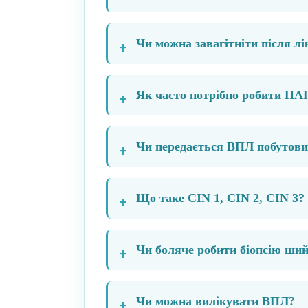
Чи можна завагітніти після лі
Як часто потрібно робити ПА
Чи передається ВПЛ побутов
Що таке CIN 1, CIN 2, CIN 3?
Чи боляче робити біопсію ши
Чи можна вилікувати ВПЛ?