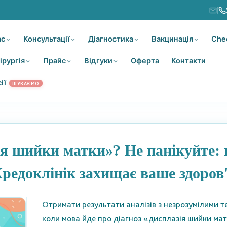
|
ас
Консультації
Діагностика
Вакцинація
Che
ірургія
Прайс
Відгуки
Оферта
Контакти
ії
ШУКАЄМО
ія шийки матки»? Не панікуйте: щ
редоклінік захищає ваше здоров
Отримати результати аналізів з незрозумілими т
коли мова йде про діагноз «дисплазія шийки мат