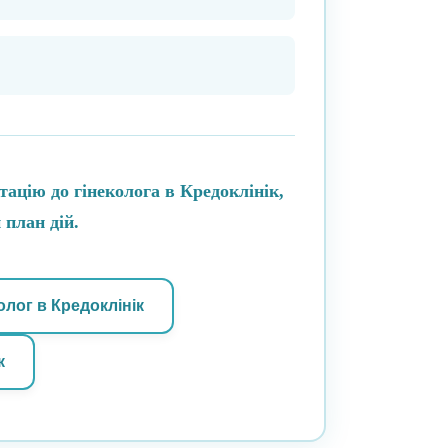
ацію до гінеколога в Кредоклінік,
 план дій.
олог в Кредоклінік
к