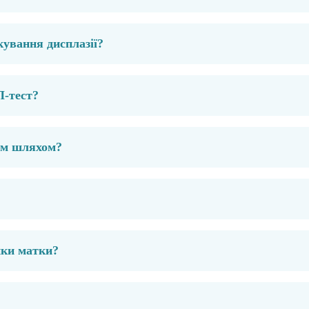
кування дисплазії?
П-тест?
им шляхом?
йки матки?