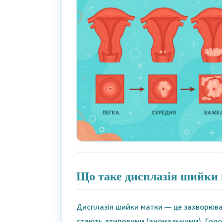
Що таке дисплазія шийки 
Дисплазія шийки матки — це захворюван
стають атиповими (аномальними). Голов