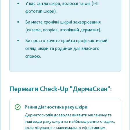
У вас
світла шкіра, волосся та очі
(I-II
фототип шкіри).
Ви маєте
хронічні шкірні захворювання
(екзема, псоріаз, атопічний дерматит).
Ви просто хочете пройти
профілактичний
огляд шкіри та родимок
для власного
спокою.
Переваги Check-Up "ДермаСкан":
Рання діагностика раку шкіри:
Дерматоскопія дозволяє виявити меланому та
інші види раку шкіри на найбільш ранніх стадіях,
коли лікування є максимально ефективним.