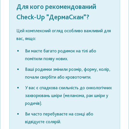
Для кого рекомендований
Check-Up "ДермаСкан"?
Цей комплексний огляд особливо важливий для
вас, якщо:
Ви маєте
багато родимок
на тілі або
помітили появу нових.
Ваші родимки
змінили розмір, форму, колір
,
почали свербіти або кровоточити.
У вас є
спадкова схильність
до онкологічних
захворювань шкіри (меланома, рак шкіри у
родичів).
Ви часто перебуваєте на
сонці або
відвідуєте солярій
.